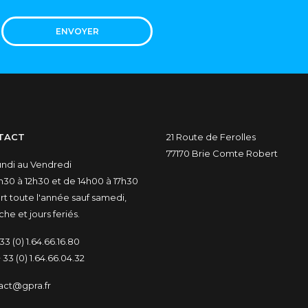
ENVOYER
TACT
21 Route de Ferolles
77170 Brie Comte Robert
undi au Vendredi
30 à 12h30 et de 14h00 à 17h30
t toute l'année sauf samedi,
he et jours feriés.
33 (0) 1.64.66.16.80
 33 (0) 1.64.66.04.32
act@gpra.fr