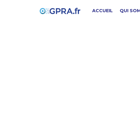
ACCUEIL
QUI SO
B
PIÈCE D'ORIGINE
SD