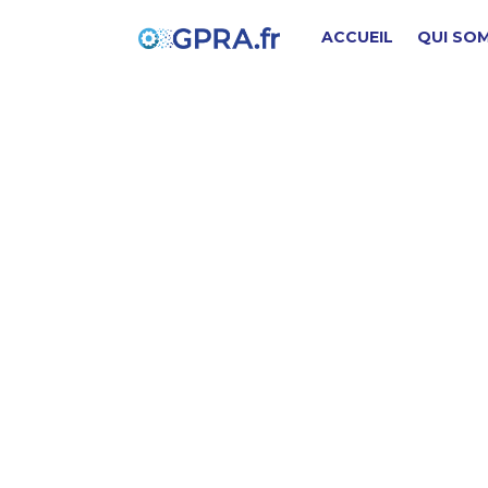
ACCUEIL
QUI SO
B
PIÈCE D'ORIGINE
SD