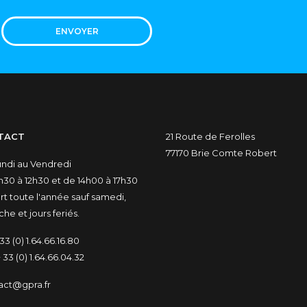
ENVOYER
TACT
21 Route de Ferolles
77170 Brie Comte Robert
undi au Vendredi
30 à 12h30 et de 14h00 à 17h30
t toute l'année sauf samedi,
he et jours feriés.
33 (0) 1.64.66.16.80
 33 (0) 1.64.66.04.32
act@gpra.fr