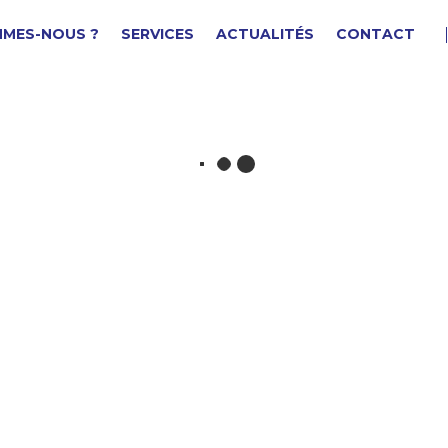
MMES-NOUS ?
SERVICES
ACTUALITÉS
CONTACT
©trier/bride
F