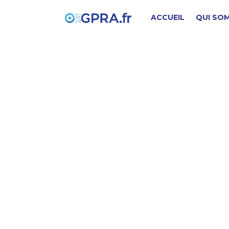
ACCUEIL
QUI SO
√
PIÈCE D'ORIGINE
SD