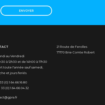
ENVOYER
TACT
21 Route de Ferolles
77170 Brie Comte Robert
undi au Vendredi
30 à 12h30 et de 14h00 à 17h30
t toute l'année sauf samedi,
he et jours feriés.
33 (0) 1.64.66.16.80
 33 (0) 1.64.66.04.32
act@gpra.fr