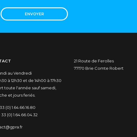
ENVOYER
TACT
21 Route de Ferolles
77170 Brie Comte Robert
undi au Vendredi
30 à 12h30 et de 14h00 à 17h30
t toute l'année sauf samedi,
he et jours feriés.
33 (0) 1.64.66.16.80
 33 (0) 1.64.66.04.32
act@gpra.fr