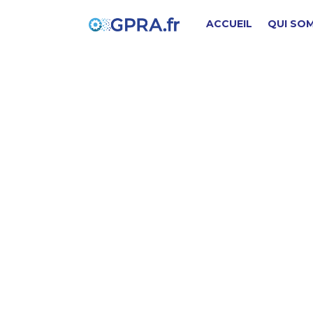
ACCUEIL
QUI SO
C
PIÈCE D'ORIGINE
SD