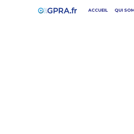
ACCUEIL
QUI SO
C
PIÈCE D'ORIGINE
SD