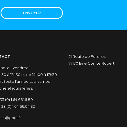
ENVOYER
TACT
21 Route de Ferolles
77170 Brie Comte Robert
undi au Vendredi
30 à 12h30 et de 14h00 à 17h30
t toute l'année sauf samedi,
he et jours feriés.
33 (0) 1.64.66.16.80
 33 (0) 1.64.66.04.32
act@gpra.fr