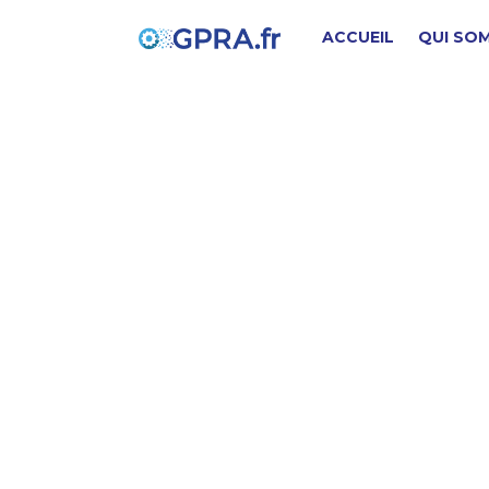
ACCUEIL
QUI SO
C
PIÈCE D'ORIGINE
SD