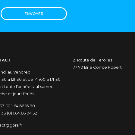
ENVOYER
TACT
21 Route de Ferolles
77170 Brie Comte Robert
undi au Vendredi
30 à 12h30 et de 14h00 à 17h30
t toute l'année sauf samedi,
he et jours feriés.
33 (0) 1.64.66.16.80
 33 (0) 1.64.66.04.32
act@gpra.fr