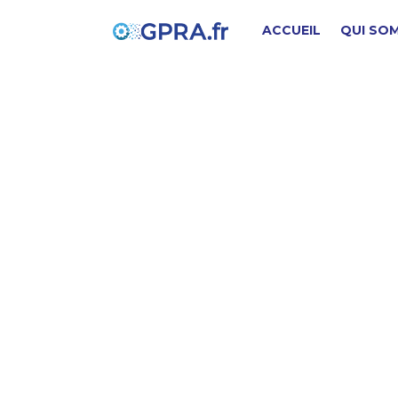
ACCUEIL
QUI SO
c
PIÈCE D'ORIGINE
SD