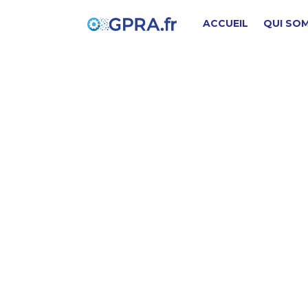
ACCUEIL
QUI SO
C
PIÈCE D'ORIGINE
SD