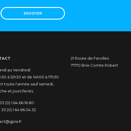
ENVOYER
TACT
21 Route de Ferolles
77170 Brie Comte Robert
undi au Vendredi
30 à 12h30 et de 14h00 à 17h30
t toute l'année sauf samedi,
he et jours feriés.
33 (0) 1.64.66.16.80
 33 (0) 1.64.66.04.32
act@gpra.fr