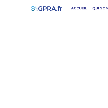
ACCUEIL
QUI SO
C
PIÈCE D'ORIGINE
SD