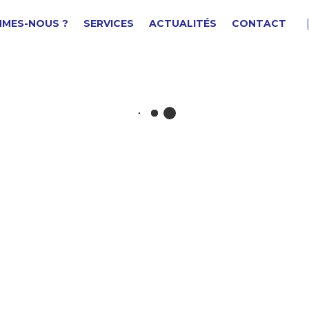
MMES-NOUS ?
SERVICES
ACTUALITÉS
CONTACT
ORPS BOULON OEIL
F