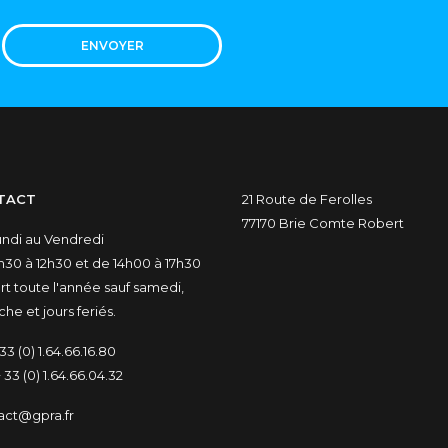
ENVOYER
TACT
21 Route de Ferolles
77170 Brie Comte Robert
undi au Vendredi
30 à 12h30 et de 14h00 à 17h30
t toute l'année sauf samedi,
he et jours feriés.
33 (0) 1.64.66.16.80
 33 (0) 1.64.66.04.32
act@gpra.fr