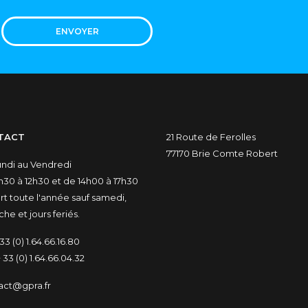
ENVOYER
TACT
21 Route de Ferolles
77170 Brie Comte Robert
undi au Vendredi
30 à 12h30 et de 14h00 à 17h30
t toute l'année sauf samedi,
he et jours feriés.
33 (0) 1.64.66.16.80
 33 (0) 1.64.66.04.32
act@gpra.fr