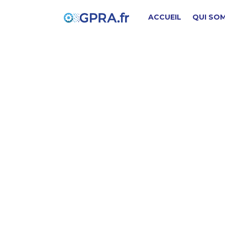
ACCUEIL
QUI SO
D
PIÈCE D'ORIGINE
SD