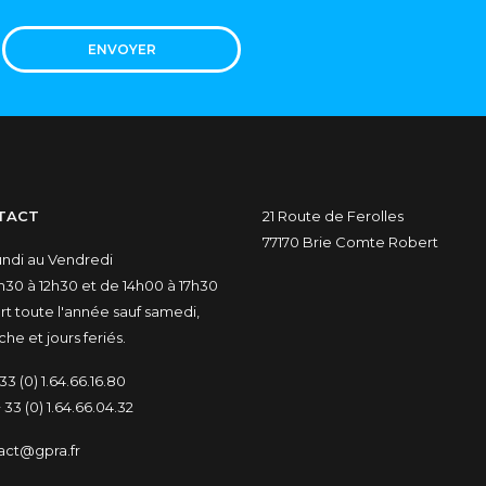
ENVOYER
TACT
21 Route de Ferolles
77170 Brie Comte Robert
undi au Vendredi
30 à 12h30 et de 14h00 à 17h30
t toute l'année sauf samedi,
he et jours feriés.
33 (0) 1.64.66.16.80
 33 (0) 1.64.66.04.32
act@gpra.fr