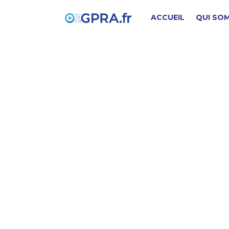
ACCUEIL
QUI SO
G
PIÈCE D'ORIGINE
SD