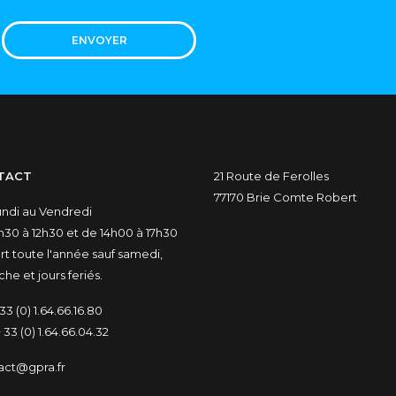
ENVOYER
TACT
21 Route de Ferolles
77170 Brie Comte Robert
undi au Vendredi
30 à 12h30 et de 14h00 à 17h30
t toute l'année sauf samedi,
he et jours feriés.
33 (0) 1.64.66.16.80
 33 (0) 1.64.66.04.32
act@gpra.fr