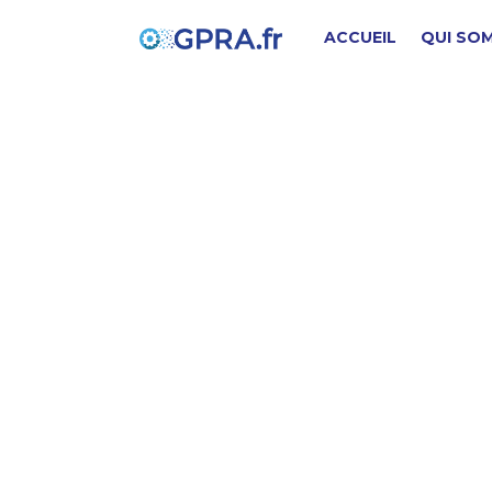
ACCUEIL
QUI SO
J
PIÈCE D'ORIGINE
SD