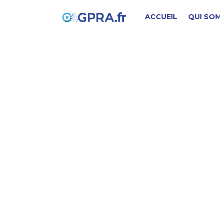
ACCUEIL
QUI SO
M
PIÈCE D'ORIGINE
SD