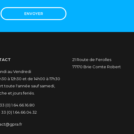
ENVOYER
TACT
21 Route de Ferolles
77170 Brie Comte Robert
undi au Vendredi
30 à 12h30 et de 14h00 à 17h30
t toute l'année sauf samedi,
he et jours feriés.
33 (0) 1.64.66.16.80
 33 (0) 1.64.66.04.32
act@gpra.fr