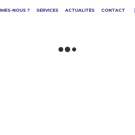
MMES-NOUS ?
SERVICES
ACTUALITÉS
CONTACT
ROTECTION EX 194.26
F