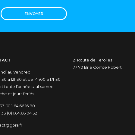
ENVOYER
TACT
21 Route de Ferolles
77170 Brie Comte Robert
undi au Vendredi
30 à 12h30 et de 14h00 à 17h30
t toute l'année sauf samedi,
he et jours feriés.
33 (0) 1.64.66.16.80
 33 (0) 1.64.66.04.32
act@gpra.fr