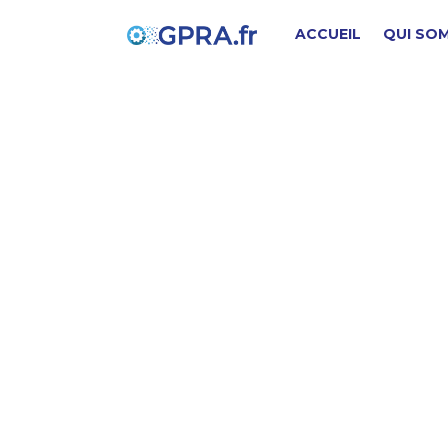
ACCUEIL
QUI SO
P
PIÈCE D'ORIGINE
SD