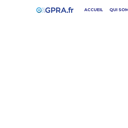
ACCUEIL
QUI SO
s
PIÈCE D'ORIGINE
SD