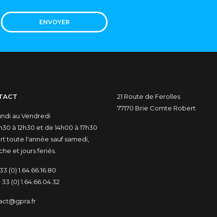
ENVOYER
TACT
21 Route de Ferolles
77170 Brie Comte Robert
undi au Vendredi
30 à 12h30 et de 14h00 à 17h30
t toute l'année sauf samedi,
he et jours feriés.
33 (0) 1.64.66.16.80
 33 (0) 1.64.66.04.32
act@gpra.fr