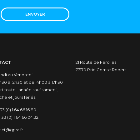
ENVOYER
TACT
21 Route de Ferolles
77170 Brie Comte Robert
undi au Vendredi
30 à 12h30 et de 14h00 à 17h30
t toute l'année sauf samedi,
he et jours feriés.
33 (0) 1.64.66.16.80
 33 (0) 1.64.66.04.32
act@gpra.fr