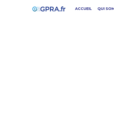
ACCUEIL
QUI SO
T
PIÈCE D'ORIGINE
SD