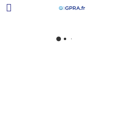
traverse
SDF
PIÈCE D'ORIGINE