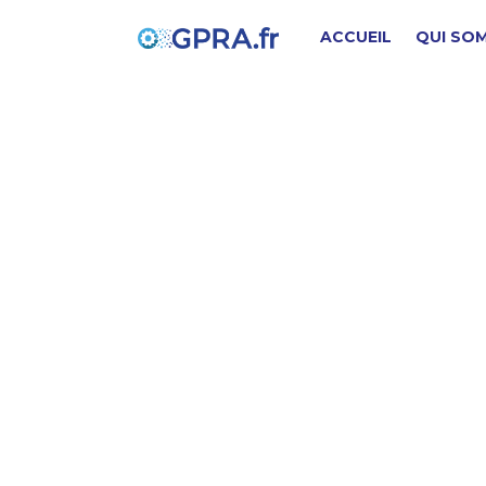
ACCUEIL
QUI SO
t
PIÈCE D'ORIGINE
SD