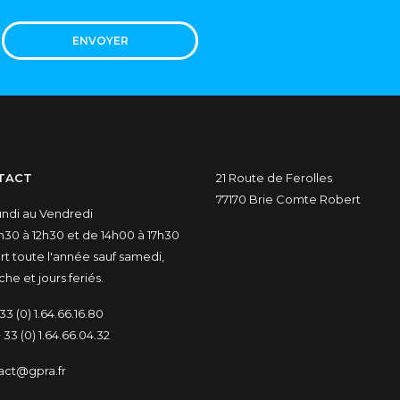
ENVOYER
TACT
21 Route de Ferolles
77170 Brie Comte Robert
undi au Vendredi
30 à 12h30 et de 14h00 à 17h30
t toute l'année sauf samedi,
he et jours feriés.
33 (0) 1.64.66.16.80
 33 (0) 1.64.66.04.32
act@gpra.fr