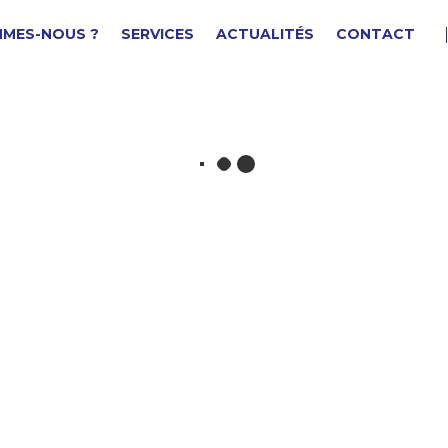
MMES-NOUS ?
SERVICES
ACTUALITÉS
CONTACT
uyau/tube √∏20
F