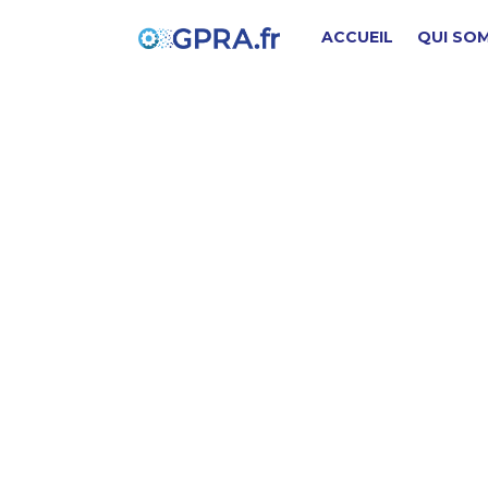
ACCUEIL
QUI SO
t
PIÈCE D'ORIGINE
SD