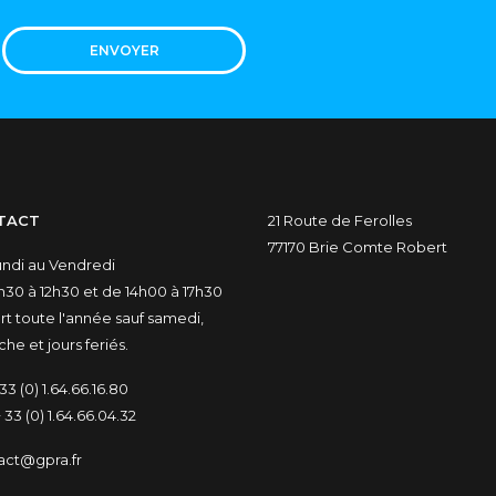
ENVOYER
TACT
21 Route de Ferolles
77170 Brie Comte Robert
undi au Vendredi
30 à 12h30 et de 14h00 à 17h30
t toute l'année sauf samedi,
he et jours feriés.
33 (0) 1.64.66.16.80
 33 (0) 1.64.66.04.32
act@gpra.fr