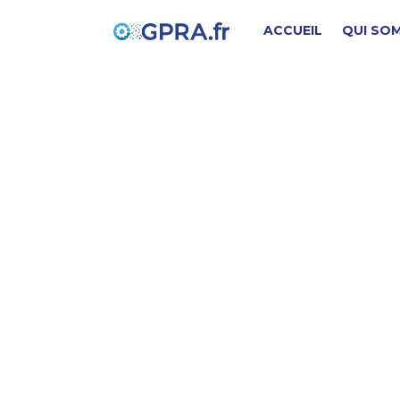
ACCUEIL
QUI SO
t
PIÈCE D'ORIGINE
SD