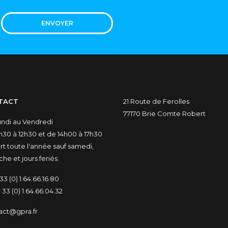
ENVOYER
TACT
21 Route de Ferolles
77170 Brie Comte Robert
undi au Vendredi
30 à 12h30 et de 14h00 à 17h30
t toute l'année sauf samedi,
he et jours feriés.
33 (0) 1.64.66.16.80
 33 (0) 1.64.66.04.32
act@gpra.fr