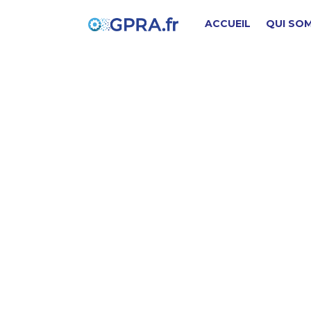
ACCUEIL
QUI SO
t
PIÈCE D'ORIGINE
SD