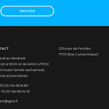
ENVOYER
TACT
21 Route de Ferolles
77170 Brie Comte Robert
undi au Vendredi
30 à 12h30 et de 14h00 à 17h30
t toute l'année sauf samedi,
he et jours feriés.
33 (0) 1.64.66.16.80
 33 (0) 1.64.66.04.32
act@gpra.fr