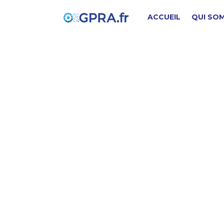
ACCUEIL
QUI SO
V
PIÈCE D'ORIGINE
SD