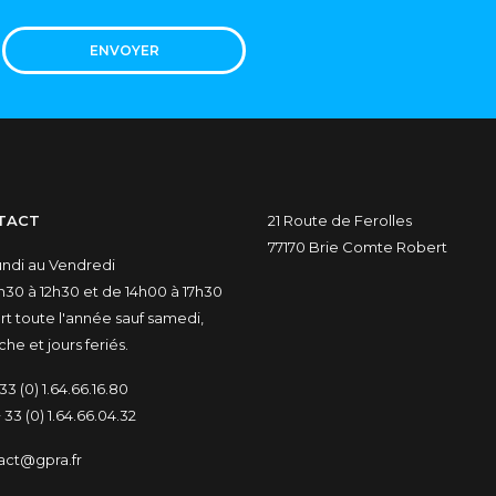
ENVOYER
TACT
21 Route de Ferolles
77170 Brie Comte Robert
undi au Vendredi
30 à 12h30 et de 14h00 à 17h30
t toute l'année sauf samedi,
he et jours feriés.
33 (0) 1.64.66.16.80
 33 (0) 1.64.66.04.32
act@gpra.fr