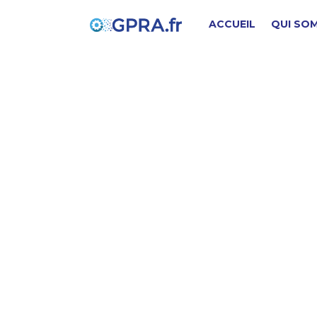
ACCUEIL
QUI SO
B
PIÈCE D'ORIGINE
SD